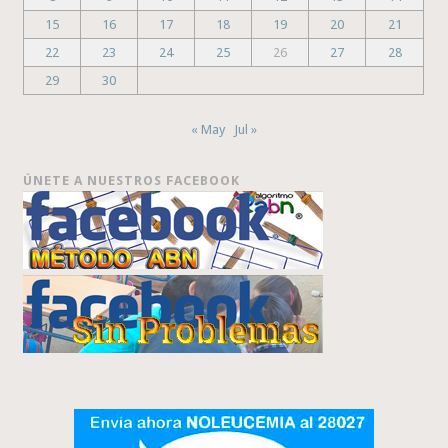
15
16
17
18
19
20
21
22
23
24
25
26
27
28
29
30
« May
Jul »
ÚNETE A NUESTROS FACEBOOK