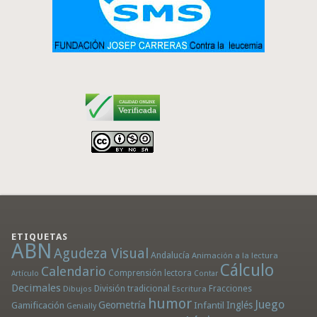
ETIQUETAS
ABN
Agudeza Visual
Andalucía
Animación a la lectura
Cálculo
Calendario
Comprensión lectora
Artículo
Contar
Decimales
División tradicional
Fracciones
Dibujos
Escritura
humor
Juego
Geometría
Infantil
Inglés
Gamificación
Genially