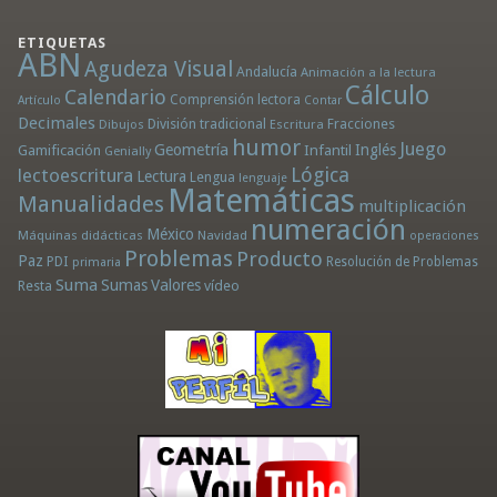
ETIQUETAS
ABN
Agudeza Visual
Andalucía
Animación a la lectura
Cálculo
Calendario
Comprensión lectora
Artículo
Contar
Decimales
División tradicional
Fracciones
Dibujos
Escritura
humor
Juego
Geometría
Infantil
Inglés
Gamificación
Genially
Lógica
lectoescritura
Lectura
Lengua
lenguaje
Matemáticas
Manualidades
multiplicación
numeración
México
Máquinas didácticas
Navidad
operaciones
Problemas
Producto
Paz
PDI
Resolución de Problemas
primaria
Suma
Sumas
Valores
Resta
vídeo