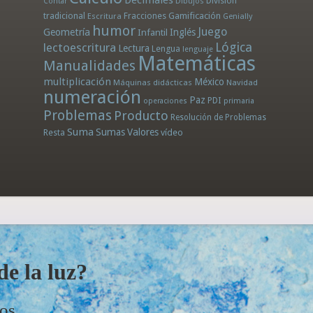
División
Dibujos
Contar
tradicional
Fracciones
Gamificación
Escritura
Genially
humor
Juego
Geometría
Infantil
Inglés
Lógica
lectoescritura
Lectura
Lengua
lenguaje
Matemáticas
Manualidades
multiplicación
México
Máquinas didácticas
Navidad
numeración
Paz
PDI
operaciones
primaria
Problemas
Producto
Resolución de Problemas
Suma
Sumas
Valores
Resta
vídeo
e la luz?
dos