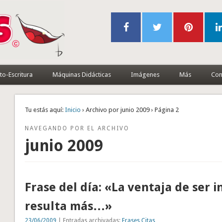
to-Escritura
Máquinas Didácticas
Imágenes
Más
Con
Tu estás aquí:
Inicio
› Archivo por junio 2009 › Página 2
NAVEGANDO POR EL ARCHIVO
junio 2009
Frase del día: «La ventaja de ser i
resulta más…»
23/06/2009
| Entradas archivadas:
Frases Citas