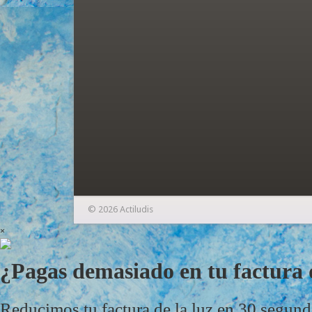
© 2026 Actiludis
×
¿Pagas demasiado en tu factura d
Reducimos tu factura de la luz en 30 segun