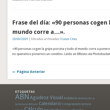
Frase del día: «90 personas cogen 
mundo corre a…».
20/06/2009
| Entradas archivadas:
Frases Citas
«90 personas cogen la gripe porcina y todo el mundo corre a ponerse
no queremos ponernos un condón». Leido en ElReves vía Photobucke
← Página Anterior
ETIQUETAS
ABN
Agudeza Visual
Andalucía
Animación a
Calendario
la lectura
Comprensión lectora
Artículo
Cálculo
Decimales