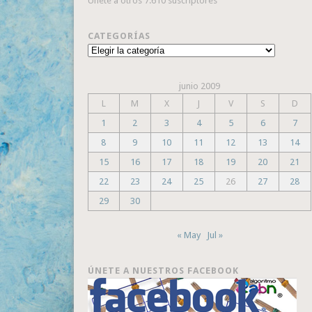
Únete a otros 7.610 suscriptores
CATEGORÍAS
Categorías
junio 2009
L
M
X
J
V
S
D
1
2
3
4
5
6
7
8
9
10
11
12
13
14
15
16
17
18
19
20
21
22
23
24
25
26
27
28
29
30
« May
Jul »
ÚNETE A NUESTROS FACEBOOK