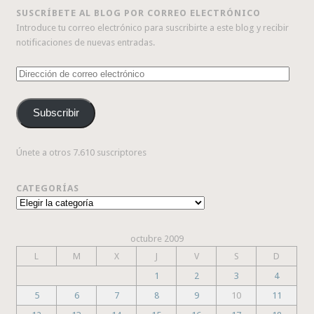
SUSCRÍBETE AL BLOG POR CORREO ELECTRÓNICO
Introduce tu correo electrónico para suscribirte a este blog y recibir
notificaciones de nuevas entradas.
Dirección
de
correo
Subscribir
electrónico
Únete a otros 7.610 suscriptores
CATEGORÍAS
Categorías
octubre 2009
L
M
X
J
V
S
D
1
2
3
4
5
6
7
8
9
10
11