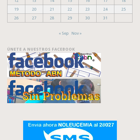
12
13
14
15
16
17
18
19
20
21
22
23
24
25
26
27
28
29
30
31
« Sep
Nov »
ÚNETE A NUESTROS FACEBOOK