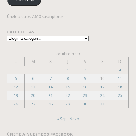
electrónico
Únete a otros 7.610 suscriptores
CATEGORÍAS
Categorías
octubre 2009
L
M
X
J
V
S
D
1
2
3
4
5
6
7
8
9
10
11
12
13
14
15
16
17
18
19
20
21
22
23
24
25
26
27
28
29
30
31
« Sep
Nov »
ÚNETE A NUESTROS FACEBOOK