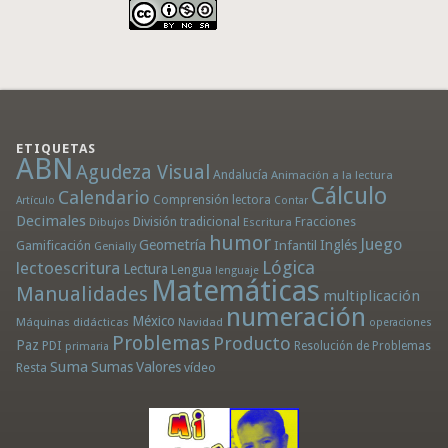
ETIQUETAS
ABN
Agudeza Visual
Andalucía
Animación a la lectura
Cálculo
Calendario
Comprensión lectora
Artículo
Contar
Decimales
División tradicional
Fracciones
Dibujos
Escritura
humor
Juego
Geometría
Infantil
Inglés
Gamificación
Genially
Lógica
lectoescritura
Lectura
Lengua
lenguaje
Matemáticas
Manualidades
multiplicación
numeración
México
Máquinas didácticas
Navidad
operaciones
Problemas
Producto
Paz
PDI
Resolución de Problemas
primaria
Suma
Sumas
Valores
Resta
vídeo