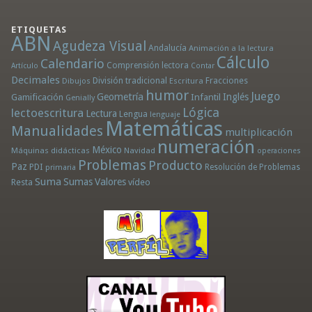
ETIQUETAS
ABN
Agudeza Visual
Andalucía
Animación a la lectura
Cálculo
Calendario
Comprensión lectora
Artículo
Contar
Decimales
División tradicional
Fracciones
Dibujos
Escritura
humor
Juego
Geometría
Infantil
Inglés
Gamificación
Genially
Lógica
lectoescritura
Lectura
Lengua
lenguaje
Matemáticas
Manualidades
multiplicación
numeración
México
Máquinas didácticas
Navidad
operaciones
Problemas
Producto
Paz
PDI
Resolución de Problemas
primaria
Suma
Sumas
Valores
Resta
vídeo