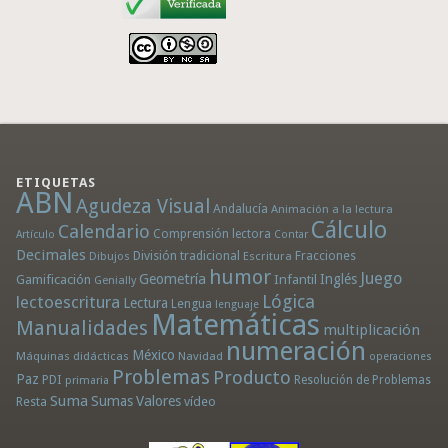
ETIQUETAS
ABN
Agudeza Visual
Andalucía
Animación a la lectura
Cálculo
Calendario
Comprensión lectora
Artículo
Contar
Decimales
División tradicional
Fracciones
Dibujos
Escritura
humor
Juego
Geometría
Infantil
Inglés
Gamificación
Genially
Lógica
lectoescritura
Lectura
Lengua
lenguaje
Matemáticas
Manualidades
multiplicación
numeración
México
Máquinas didácticas
Navidad
operaciones
Problemas
Producto
Paz
PDI
Resolución de Problemas
primaria
Suma
Sumas
Valores
Resta
vídeo