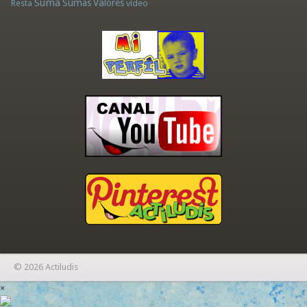
Suma
Sumas
Valores
Resta
vídeo
© 2026 Actiludis
×