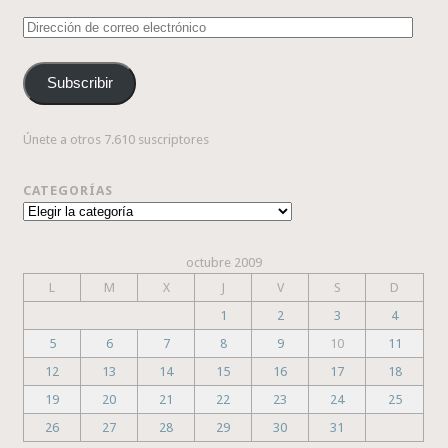
Dirección
de
correo
Subscribir
electrónico
Únete a otros 7.610 suscriptores
CATEGORÍAS
Categorías
octubre 2009
L
M
X
J
V
S
D
1
2
3
4
5
6
7
8
9
10
11
12
13
14
15
16
17
18
19
20
21
22
23
24
25
26
27
28
29
30
31