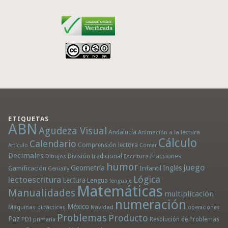
ETIQUETAS
ABN
Agudeza Visual
Andalucía
Animación a la lectura
Cálculo
Calendario
Comprensión lectora
Artículo
Contar
Decimales
División tradicional
Fracciones
Dibujos
Escritura
humor
Juego
Geometría
Infantil
Inglés
Gamificación
Genially
Lógica
lectoescritura
Lectura
Lengua
lenguaje
Matemáticas
Manualidades
multiplicación
numeración
México
Máquinas didácticas
Navidad
operaciones
Problemas
Producto
Paz
PDI
Resolución de Problemas
primaria