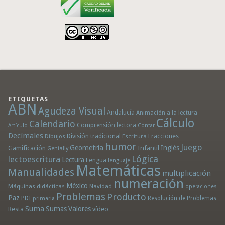
ETIQUETAS
ABN
Agudeza Visual
Andalucía
Animación a la lectura
Cálculo
Calendario
Comprensión lectora
Artículo
Contar
Decimales
División tradicional
Fracciones
Dibujos
Escritura
humor
Juego
Geometría
Infantil
Inglés
Gamificación
Genially
Lógica
lectoescritura
Lectura
Lengua
lenguaje
Matemáticas
Manualidades
multiplicación
numeración
México
Máquinas didácticas
Navidad
operaciones
Problemas
Producto
Paz
PDI
Resolución de Problemas
primaria
Suma
Sumas
Valores
Resta
vídeo