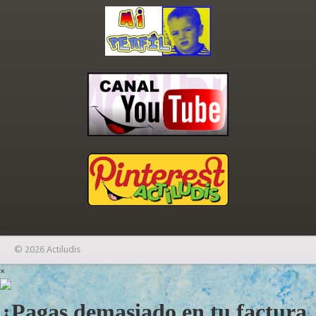
© 2026 Actiludis
×
¿Pagas demasiado en tu factura