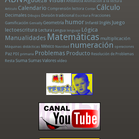
Agudeza Visual
Andalucía
Animación a la lectura
Cálculo
Calendario
Comprensión lectora
Artículo
Contar
Decimales
División tradicional
Fracciones
Dibujos
Escritura
humor
Juego
Geometría
Infantil
Inglés
Gamificación
Genially
Lógica
lectoescritura
Lectura
Lengua
lenguaje
Matemáticas
Manualidades
multiplicación
numeración
México
Máquinas didácticas
Navidad
operaciones
Problemas
Producto
Paz
PDI
Resolución de Problemas
primaria
Suma
Sumas
Valores
Resta
vídeo