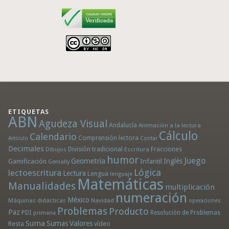
ETIQUETAS
ABN
Agudeza Visual
Andalucía
Animación a la lectura
Cálculo
Calendario
Comprensión lectora
Artículo
Contar
Decimales
División tradicional
Fracciones
Dibujos
Escritura
humor
Juego
Geometría
Infantil
Inglés
Gamificación
Genially
Lógica
lectoescritura
Lectura
Lengua
lenguaje
Matemáticas
Manualidades
multiplicación
numeración
México
Máquinas didácticas
Navidad
operaciones
Problemas
Producto
Paz
PDI
Resolución de Problemas
primaria
Suma
Sumas
Valores
Resta
vídeo