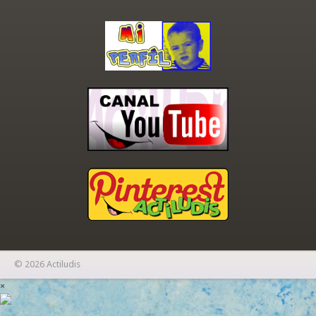
© 2026 Actiludis
×