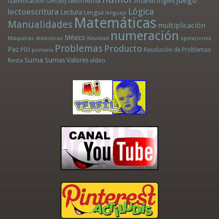
Juego
Geometría
Infantil
Inglés
Gamificación
Genially
Lógica
lectoescritura
Lectura
Lengua
lenguaje
Matemáticas
Manualidades
multiplicación
numeración
México
Máquinas didácticas
Navidad
operaciones
Problemas
Producto
Paz
PDI
Resolución de Problemas
primaria
Suma
Sumas
Valores
Resta
vídeo