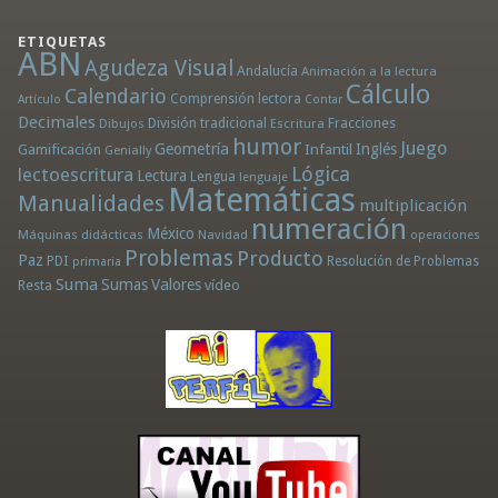
ETIQUETAS
ABN
Agudeza Visual
Andalucía
Animación a la lectura
Cálculo
Calendario
Comprensión lectora
Artículo
Contar
Decimales
División tradicional
Fracciones
Dibujos
Escritura
humor
Juego
Geometría
Infantil
Inglés
Gamificación
Genially
Lógica
lectoescritura
Lectura
Lengua
lenguaje
Matemáticas
Manualidades
multiplicación
numeración
México
Máquinas didácticas
Navidad
operaciones
Problemas
Producto
Paz
PDI
Resolución de Problemas
primaria
Suma
Sumas
Valores
Resta
vídeo