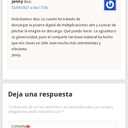
jenny
dice:
02/09/2021 a las 17:36
Hola buenos dias: Le cuento he tratado de
descargar la pizarra digital de multiplicaciones abn y a pesar de
pinchar la imagen no descarga. Qué puedo hacer. Le agradezco
su generocidad, pues el compartir tan buen material ha hecho
que mis clases en chile sean mucho más entretenidas y
efeciente.
Jenny.
Deja una respuesta
Tu dirección de correo electrónico no será publicada.
Los campos
obligatorios están marcados con
*
*
Comentario