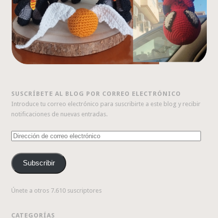
SUSCRÍBETE AL BLOG POR CORREO ELECTRÓNICO
Introduce tu correo electrónico para suscribirte a este blog y recibir
notificaciones de nuevas entradas.
Dirección
de
correo
Subscribir
electrónico
Únete a otros 7.610 suscriptores
CATEGORÍAS