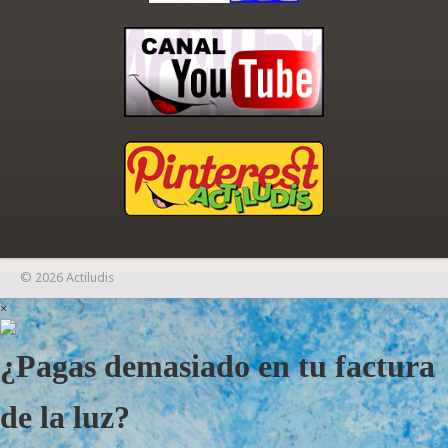
© 2026 Actiludis
×
¿Pagas demasiado en tu factura
de la luz?