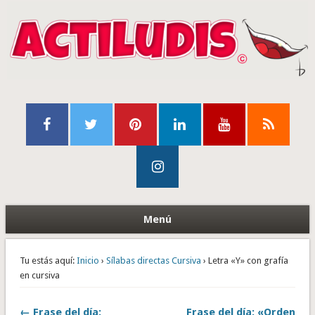
Menú
Tu estás aquí:
Inicio
›
Sílabas directas Cursiva
› Letra «Y» con grafía
en cursiva
← Frase del día:
Frase del día: «Orden