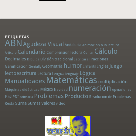
ETIQUETAS
ABN
Agudeza Visual
Andalucía
Animación a la lectura
Cálculo
Calendario
Comprensión lectora
Artículo
Contar
Decimales
División tradicional
Fracciones
Dibujos
Escritura
humor
Juego
Geometría
Infantil
Inglés
Gamificación
Genially
Lógica
lectoescritura
Lectura
Lengua
lenguaje
Matemáticas
Manualidades
multiplicación
numeración
México
Máquinas didácticas
Navidad
operaciones
Problemas
Producto
Paz
PDI
Resolución de Problemas
primaria
Suma
Sumas
Valores
Resta
vídeo