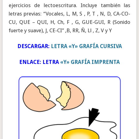
ejercicios de lectoescritura. Incluye también las
letras previas: “Vocales, L, M, S , P, T , N, D, CA-CO-
CU, QUE – QUI, H, Ch, F , G, GUE-GUI, R (Sonido
fuerte y suave), J, CE-CI” ,B, RR, Ñ, Ll , Z, V y Y
DESCARGAR:
LETRA «Y» GRAFÍA CURSIVA
ENLACE: LETRA
«Y» GRAFÍA IMPRENTA