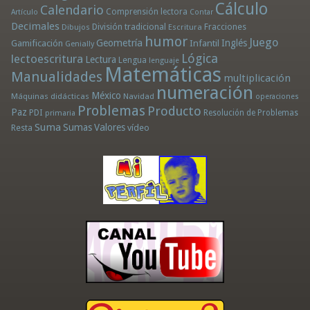
Cálculo
Calendario
Comprensión lectora
Artículo
Contar
Decimales
División tradicional
Fracciones
Dibujos
Escritura
humor
Juego
Geometría
Infantil
Inglés
Gamificación
Genially
Lógica
lectoescritura
Lectura
Lengua
lenguaje
Matemáticas
Manualidades
multiplicación
numeración
México
Máquinas didácticas
Navidad
operaciones
Problemas
Producto
Paz
PDI
Resolución de Problemas
primaria
Suma
Sumas
Valores
Resta
vídeo