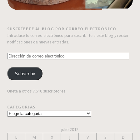
SUSCRÍBETE AL BLOG POR CORREO ELECTRÓNICO
Introduce tu correo electrónico para suscribirte a este blog y recibir
notificaciones de nuevas entradas.
Dirección
de
correo
Subscribir
electrónico
Únete a otros 7.610 suscriptores
CATEGORÍAS
Categorías
julio 2012
L
M
X
J
V
S
D