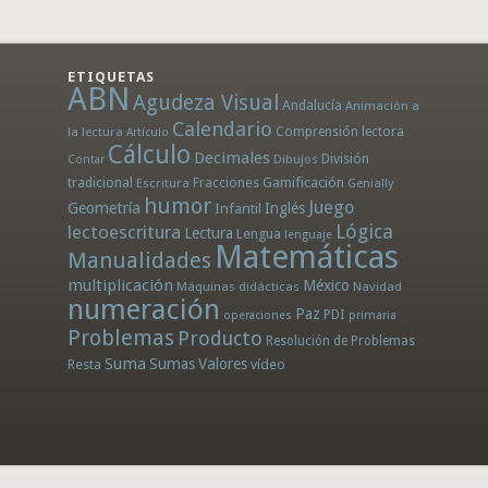
ETIQUETAS
ABN
Agudeza Visual
Andalucía
Animación a
Calendario
la lectura
Comprensión lectora
Artículo
Cálculo
Decimales
División
Dibujos
Contar
tradicional
Fracciones
Gamificación
Escritura
Genially
humor
Juego
Geometría
Infantil
Inglés
Lógica
lectoescritura
Lectura
Lengua
lenguaje
Matemáticas
Manualidades
multiplicación
México
Máquinas didácticas
Navidad
numeración
Paz
PDI
operaciones
primaria
Problemas
Producto
Resolución de Problemas
Suma
Sumas
Valores
Resta
vídeo