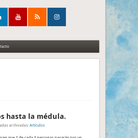
tacto
os hasta la médula.
adas archivadas:
Artículos
 dicen que 1 de cada 3 personas pasarán por un