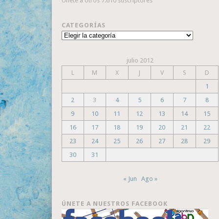
Únete a otros 7.610 suscriptores
CATEGORÍAS
Categorías
julio 2012
L
M
X
J
V
S
D
1
2
3
4
5
6
7
8
9
10
11
12
13
14
15
16
17
18
19
20
21
22
23
24
25
26
27
28
29
30
31
« Jun
Ago »
ÚNETE A NUESTROS FACEBOOK