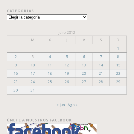
CATEGORÍAS
Categorías
julio 2012
L
M
X
J
V
S
D
1
2
3
4
5
6
7
8
9
10
11
12
13
14
15
16
17
18
19
20
21
22
23
24
25
26
27
28
29
30
31
« Jun
Ago »
ÚNETE A NUESTROS FACEBOOK