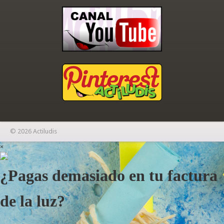
© 2026 Actiludis
×
¿Pagas demasiado en tu factura
de la luz?