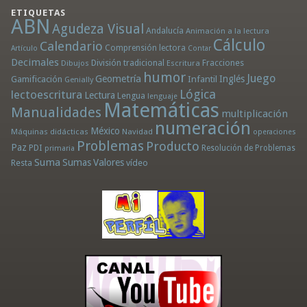
ETIQUETAS
ABN
Agudeza Visual
Andalucía
Animación a la lectura
Cálculo
Calendario
Comprensión lectora
Artículo
Contar
Decimales
División tradicional
Fracciones
Dibujos
Escritura
humor
Juego
Geometría
Infantil
Inglés
Gamificación
Genially
Lógica
lectoescritura
Lectura
Lengua
lenguaje
Matemáticas
Manualidades
multiplicación
numeración
México
Máquinas didácticas
Navidad
operaciones
Problemas
Producto
Paz
PDI
Resolución de Problemas
primaria
Suma
Sumas
Valores
Resta
vídeo