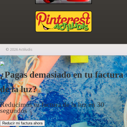
© 2026 Actiludis
×
¿Pagas demasiado en tu factura
de la luz?
Reducimos tu factura de la luz en 30
segundos
Reducir mi factura ahora