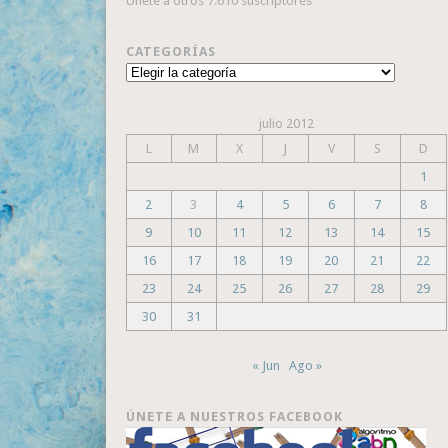
Únete a otros 7.610 suscriptores
CATEGORÍAS
Categorías
julio 2012
L
M
X
J
V
S
D
1
2
3
4
5
6
7
8
9
10
11
12
13
14
15
16
17
18
19
20
21
22
23
24
25
26
27
28
29
30
31
« Jun
Ago »
ÚNETE A NUESTROS FACEBOOK