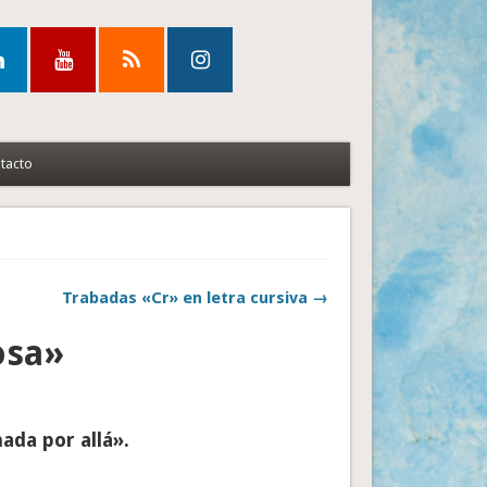
tacto
Trabadas «Cr» en letra cursiva →
osa»
ada por allá».