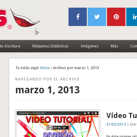
to-Escritura
Máquinas Didácticas
Imágenes
Más
Con
Tu estás aquí:
Inicio
› Archivo por marzo 1, 2013
NAVEGANDO POR EL ARCHIVO
marzo 1, 2013
Vídeo Tu
01/03/2013
| Entr
En éste primer víd