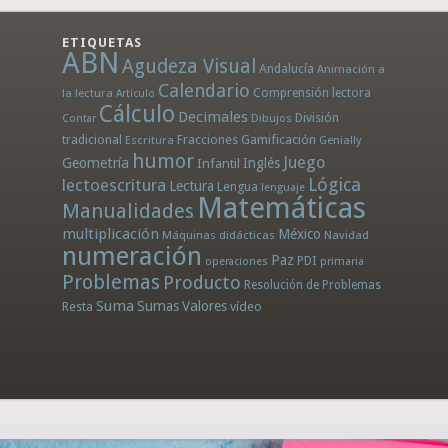
ETIQUETAS
ABN
Agudeza Visual
Andalucía
Animación a
Calendario
la lectura
Comprensión lectora
Artículo
Cálculo
Decimales
División
Dibujos
Contar
tradicional
Fracciones
Gamificación
Escritura
Genially
humor
Juego
Geometría
Infantil
Inglés
Lógica
lectoescritura
Lectura
Lengua
lenguaje
Matemáticas
Manualidades
multiplicación
México
Máquinas didácticas
Navidad
numeración
Paz
PDI
operaciones
primaria
Problemas
Producto
Resolución de Problemas
Suma
Sumas
Valores
Resta
vídeo