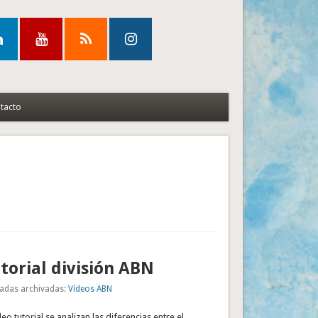
tacto
torial división ABN
adas archivadas:
Vídeos ABN
eo tutorial se analizan las diferencias entre el