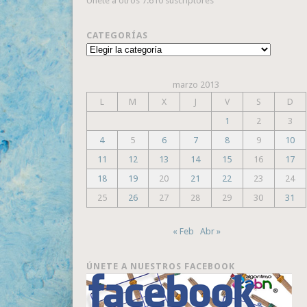
Únete a otros 7.610 suscriptores
CATEGORÍAS
Categorías
marzo 2013
L
M
X
J
V
S
D
1
2
3
4
5
6
7
8
9
10
11
12
13
14
15
16
17
18
19
20
21
22
23
24
25
26
27
28
29
30
31
« Feb
Abr »
ÚNETE A NUESTROS FACEBOOK