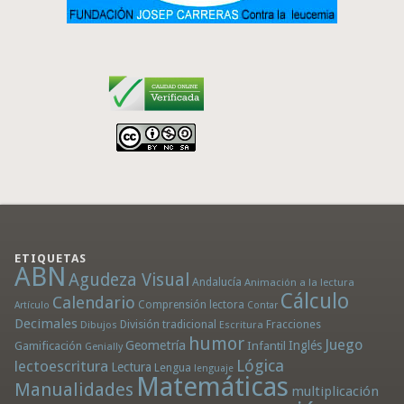
ETIQUETAS
ABN
Agudeza Visual
Andalucía
Animación a la lectura
Cálculo
Calendario
Comprensión lectora
Artículo
Contar
Decimales
División tradicional
Fracciones
Dibujos
Escritura
humor
Juego
Geometría
Infantil
Inglés
Gamificación
Genially
Lógica
lectoescritura
Lectura
Lengua
lenguaje
Matemáticas
Manualidades
multiplicación