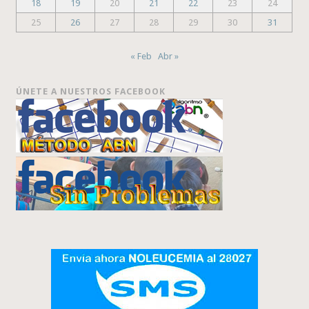
18
19
20
21
22
23
24
25
26
27
28
29
30
31
« Feb
Abr »
ÚNETE A NUESTROS FACEBOOK