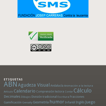
ETIQUETAS
ABN
Agudeza Visual
Andalucía
Animación a la lectura
Cálculo
Calendario
Comprensión lectora
Artículo
Contar
Decimales
División tradicional
Fracciones
Dibujos
Escritura
humor
Juego
Geometría
Infantil
Inglés
Gamificación
Genially