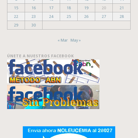
15
16
17
18
19
20
21
22
23
24
25
26
27
28
29
30
« Mar
May »
ÚNETE A NUESTROS FACEBOOK