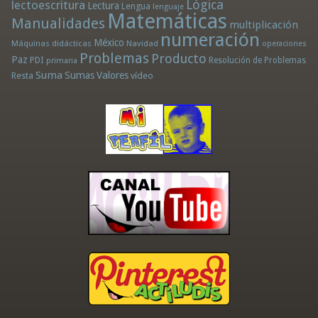
Lógica
lectoescritura
Lectura
Lengua
lenguaje
Matemáticas
Manualidades
multiplicación
numeración
México
Máquinas didácticas
Navidad
operaciones
Problemas
Producto
Paz
PDI
Resolución de Problemas
primaria
Suma
Sumas
Valores
Resta
vídeo