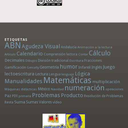
ETIQUETAS
ABN
Agudeza Visual
Andalucía
Animación a la lectura
Cálculo
Calendario
Comprensión lectora
Artículo
Contar
Decimales
División tradicional
Fracciones
Dibujos
Escritura
humor
Juego
Geometría
Infantil
Inglés
Gamificación
Genially
Lógica
lectoescritura
Lectura
Lengua
lenguaje
Matemáticas
Manualidades
multiplicación
numeración
México
Máquinas didácticas
Navidad
operaciones
Problemas
Producto
Paz
PDI
Resolución de Problemas
primaria
Suma
Sumas
Valores
Resta
vídeo