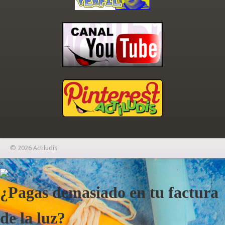
© 2026 Actiludis
×
¿Pagas demasiado en tu factura
de la luz?