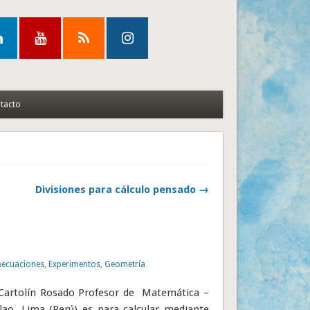
tacto
Divisiones para cálculo pensado →
n
ecuaciones
,
Experimentos
,
Geometría
 Cartolín Rosado Profesor de Matemática –
lao, Lima (Perú) es para calcular mediante