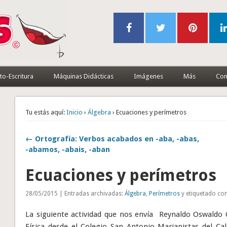
to-Escritura
Máquinas Didácticas
Imágenes
Más
Con
Tu estás aquí:
Inicio
›
Álgebra
› Ecuaciones y perímetros
← Ortografía: Verbos acabados en -aba, -abas,
-abamos, -abais, -aban
Ecuaciones y perímetros
28/05/2015 | Entradas archivadas:
Álgebra
,
Perímetros
y etiquetado co
La siguiente actividad que nos envía Reynaldo Oswaldo
Física desde el Colegio San Antonio Marianistas del Cal