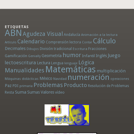
ETIQUETAS
ABN
Agudeza Visual
Andalucía
Animación a la lectura
Cálculo
Calendario
Comprensión lectora
Artículo
Contar
Decimales
División tradicional
Fracciones
Dibujos
Escritura
humor
Juego
Geometría
Infantil
Inglés
Gamificación
Genially
Lógica
lectoescritura
Lectura
Lengua
lenguaje
Matemáticas
Manualidades
multiplicación
numeración
México
Máquinas didácticas
Navidad
operaciones
Problemas
Producto
Paz
PDI
Resolución de Problemas
primaria
Suma
Sumas
Valores
Resta
vídeo