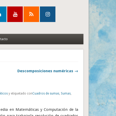
tacto
Descomposiciones numéricas →
ticos
y etiquetado con
Cuadros de sumas
,
Sumas
,
 Media en Matemáticas y Computación de la
ión para trabajarla resolución de cuadrados