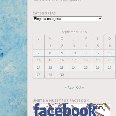
Únete a otros 7.610 suscriptores
CATEGORÍAS
Categorías
septiembre 2015
L
M
X
J
V
S
D
1
2
3
4
5
6
7
8
9
10
11
12
13
14
15
16
17
18
19
20
21
22
23
24
25
26
27
28
29
30
« Ago
Oct »
ÚNETE A NUESTROS FACEBOOK