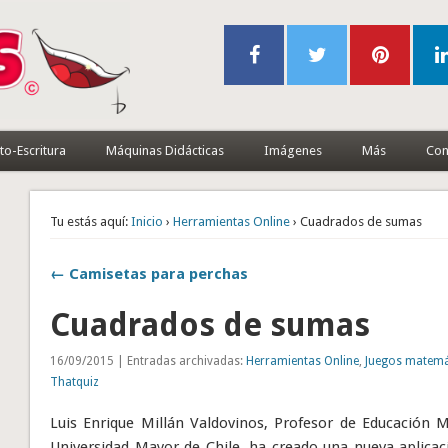
to-Escritura
Máquinas Didácticas
Imágenes
Más
Con
Tu estás aquí:
Inicio
›
Herramientas Online
› Cuadrados de sumas
← Camisetas para perchas
Cuadrados de sumas
16/09/2015 | Entradas archivadas:
Herramientas Online
,
Juegos matemá
Thatquiz
Luis Enrique Millán Valdovinos, Profesor de Educación
Universidad Mayor de Chile, ha creado una nueva aplicac