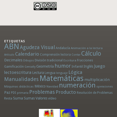
ETIQUETAS
ABN
Agudeza Visual
Andalucía
Animación a la lectura
Cálculo
Calendario
Comprensión lectora
Artículo
Contar
Decimales
División tradicional
Fracciones
Dibujos
Escritura
humor
Juego
Geometría
Infantil
Inglés
Gamificación
Genially
Lógica
lectoescritura
Lectura
Lengua
lenguaje
Matemáticas
Manualidades
multiplicación
numeración
México
Máquinas didácticas
Navidad
operaciones
Problemas
Producto
Paz
PDI
Resolución de Problemas
primaria
Suma
Sumas
Valores
Resta
vídeo