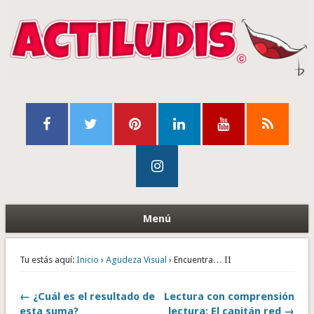
Menú
Tu estás aquí:
Inicio
›
Agudeza Visual
› Encuentra… II
← ¿Cuál es el resultado de
Lectura con comprensión
esta suma?
lectura: El capitán red →