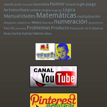
humor
Juego
Geometría
Infantil
Inglés
Gamificación
Genially
Lógica
lectoescritura
Lectura
Lengua
lenguaje
Matemáticas
Manualidades
multiplicación
numeración
México
Máquinas didácticas
Navidad
operaciones
Problemas
Producto
Paz
PDI
Resolución de Problemas
primaria
Suma
Sumas
Valores
Resta
vídeo