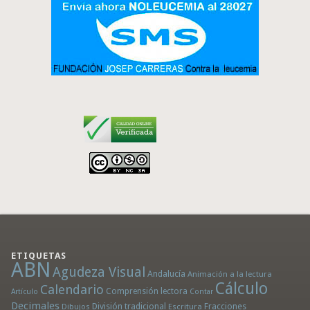
ETIQUETAS
ABN
Agudeza Visual
Andalucía
Animación a la lectura
Cálculo
Calendario
Comprensión lectora
Artículo
Contar
Decimales
División tradicional
Fracciones
Dibujos
Escritura