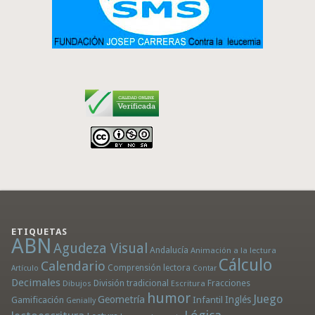
ETIQUETAS
ABN
Agudeza Visual
Andalucía
Animación a la lectura
Cálculo
Calendario
Comprensión lectora
Artículo
Contar
Decimales
División tradicional
Fracciones
Dibujos
Escritura
humor
Juego
Geometría
Infantil
Inglés
Gamificación
Genially