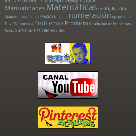
Lógica
lectoescritura
Lectura
Lengua
lenguaje
Matemáticas
Manualidades
multiplicación
numeración
México
Máquinas didácticas
Navidad
operaciones
Problemas
Producto
Paz
PDI
Resolución de Problemas
primaria
Suma
Sumas
Valores
Resta
vídeo