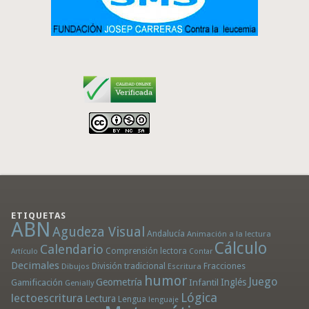
ETIQUETAS
ABN
Agudeza Visual
Andalucía
Animación a la lectura
Cálculo
Calendario
Comprensión lectora
Artículo
Contar
Decimales
División tradicional
Fracciones
Dibujos
Escritura
humor
Juego
Geometría
Infantil
Inglés
Gamificación
Genially
Lógica
lectoescritura
Lectura
Lengua
lenguaje