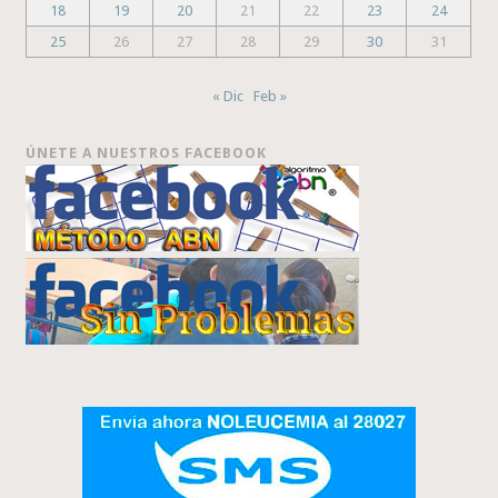
18
19
20
21
22
23
24
25
26
27
28
29
30
31
« Dic
Feb »
ÚNETE A NUESTROS FACEBOOK