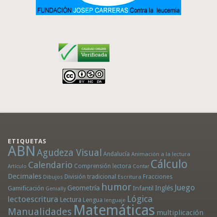
ETIQUETAS
ABN
Agudeza Visual
Andalucía
Animación a la lectura
Cálculo
Calendario
Comprensión lectora
Artículo
Contar
Decimales
División tradicional
Fracciones
Dibujos
Escritura
humor
Juego
Geometría
Infantil
Inglés
Gamificación
Genially
Lógica
lectoescritura
Lectura
Lengua
lenguaje
Matemáticas
Manualidades
multiplicación