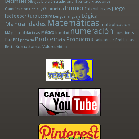
Decimales
División tradicional
Fracciones
Dibujos
Escritura
humor
Juego
Geometría
Infantil
Inglés
Gamificación
Genially
Lógica
lectoescritura
Lectura
Lengua
lenguaje
Matemáticas
Manualidades
multiplicación
numeración
México
Máquinas didácticas
Navidad
operaciones
Problemas
Producto
Paz
PDI
Resolución de Problemas
primaria
Suma
Sumas
Valores
Resta
vídeo