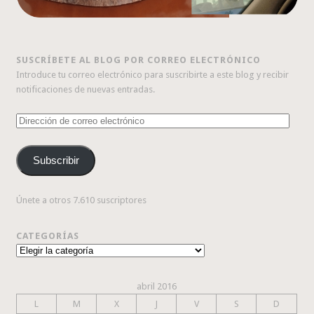
SUSCRÍBETE AL BLOG POR CORREO ELECTRÓNICO
Introduce tu correo electrónico para suscribirte a este blog y recibir
notificaciones de nuevas entradas.
Dirección
de
correo
Subscribir
electrónico
Únete a otros 7.610 suscriptores
CATEGORÍAS
Categorías
abril 2016
L
M
X
J
V
S
D