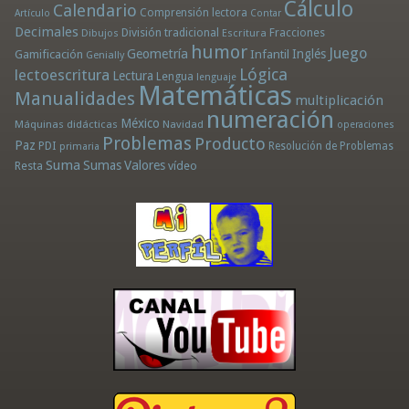
Cálculo
Calendario
Comprensión lectora
Artículo
Contar
Decimales
División tradicional
Fracciones
Dibujos
Escritura
humor
Juego
Geometría
Infantil
Inglés
Gamificación
Genially
Lógica
lectoescritura
Lectura
Lengua
lenguaje
Matemáticas
Manualidades
multiplicación
numeración
México
Máquinas didácticas
Navidad
operaciones
Problemas
Producto
Paz
PDI
Resolución de Problemas
primaria
Suma
Sumas
Valores
Resta
vídeo