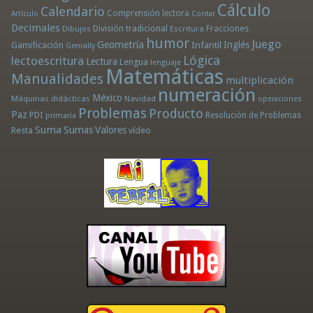
Cálculo
Calendario
Comprensión lectora
Artículo
Contar
Decimales
División tradicional
Fracciones
Dibujos
Escritura
humor
Juego
Geometría
Infantil
Inglés
Gamificación
Genially
Lógica
lectoescritura
Lectura
Lengua
lenguaje
Matemáticas
Manualidades
multiplicación
numeración
México
Máquinas didácticas
Navidad
operaciones
Problemas
Producto
Paz
PDI
Resolución de Problemas
primaria
Suma
Sumas
Valores
Resta
vídeo