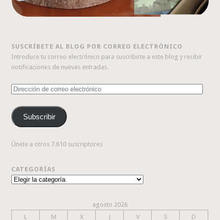
SUSCRÍBETE AL BLOG POR CORREO ELECTRÓNICO
Introduce tu correo electrónico para suscribirte a este blog y recibir
notificaciones de nuevas entradas.
Dirección
de
correo
Subscribir
electrónico
Únete a otros 7.610 suscriptores
CATEGORÍAS
Categorías
agosto 2026
L
M
X
J
V
S
D