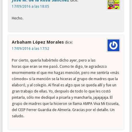
dice:
17/09/2016 a las 18:05
Hecho.
Arbaham López Morales
dice:
17/09/2016 a las 17:52
Por cierto, quería habértelo dicho ayer, pero a las
horas que eran se me pasó. Como te digo, te agradezco
enormemente el que me hagas mención, pero me sentiría «más
cómodo» si la mención se la hiceras al grupo de madres que la
elaboró, y al colegio. Al final es algo que se queda allí y fue un
gran trabajo de ellas. Yo, después de todo lo que les costó
pintarla, sólo me dediqué a pisarla y mancharla, jajajajaja. El
grupo de madres que la hicieron se llama AMPA Viva Mi Escuela,
del CEIP Ferrer Guardia de Almería. Gracias por el detalle. Un
saludo.