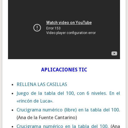
APLICACIONES TIC
RELLENA LAS CASILLAS
Juego de la
tabla del 100
, con 6 niveles. En el
«rincón de Luca».
Crucigrama numérico (libre) en la tabla del 100
.
(Ana de la Fuente Cantarino)
Crucigrama numérico en la tabla del 100.
(Ana