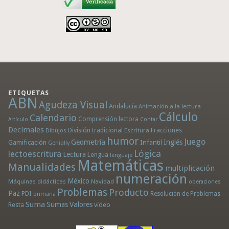
ETIQUETAS
ABN
Agudeza Visual
Andalucía
Animación a la lectura
Cálculo
Calendario
Comprensión lectora
Artículo
Contar
Decimales
División tradicional
Fracciones
Dibujos
Escritura
humor
Juego
Geometría
Infantil
Inglés
Gamificación
Genially
Lógica
lectoescritura
Lectura
Lengua
lenguaje
Matemáticas
Manualidades
multiplicación
numeración
México
Máquinas didácticas
Navidad
operaciones
Problemas
Producto
Paz
PDI
Resolución de Problemas
primaria
Suma
Sumas
Valores
Resta
vídeo