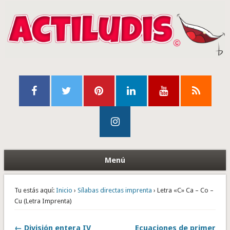
Menú
Tu estás aquí:
Inicio
›
Sílabas directas imprenta
› Letra «C» Ca – Co –
Cu (Letra Imprenta)
← División entera IV
Ecuaciones de primer