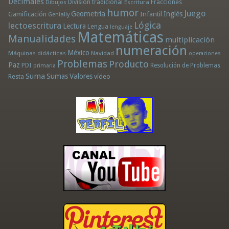
Decimales
División tradicional
Fracciones
Dibujos
Escritura
humor
Juego
Geometría
Infantil
Inglés
Gamificación
Genially
Lógica
lectoescritura
Lectura
Lengua
lenguaje
Matemáticas
Manualidades
multiplicación
numeración
México
Máquinas didácticas
Navidad
operaciones
Problemas
Producto
Paz
PDI
Resolución de Problemas
primaria
Suma
Sumas
Valores
Resta
vídeo