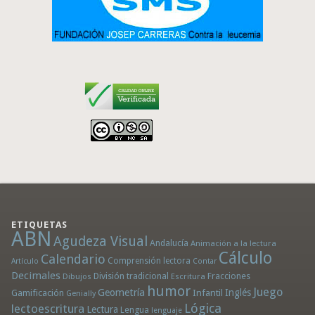
ETIQUETAS
ABN
Agudeza Visual
Andalucía
Animación a la lectura
Cálculo
Calendario
Comprensión lectora
Artículo
Contar
Decimales
División tradicional
Fracciones
Dibujos
Escritura
humor
Juego
Geometría
Infantil
Inglés
Gamificación
Genially
Lógica
lectoescritura
Lectura
Lengua
lenguaje