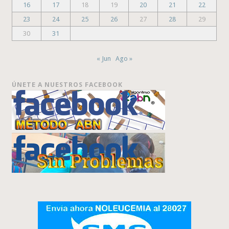
16
17
18
19
20
21
22
23
24
25
26
27
28
29
30
31
« Jun
Ago »
ÚNETE A NUESTROS FACEBOOK