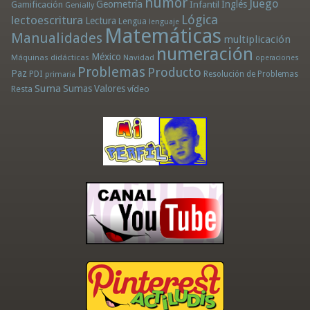
humor
Juego
Geometría
Infantil
Inglés
Gamificación
Genially
Lógica
lectoescritura
Lectura
Lengua
lenguaje
Matemáticas
Manualidades
multiplicación
numeración
México
Máquinas didácticas
Navidad
operaciones
Problemas
Producto
Paz
PDI
Resolución de Problemas
primaria
Suma
Sumas
Valores
Resta
vídeo