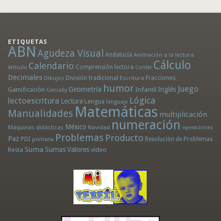
ETIQUETAS
ABN
Agudeza Visual
Andalucía
Animación a la lectura
Cálculo
Calendario
Comprensión lectora
Artículo
Contar
Decimales
División tradicional
Fracciones
Dibujos
Escritura
humor
Juego
Geometría
Infantil
Inglés
Gamificación
Genially
Lógica
lectoescritura
Lectura
Lengua
lenguaje
Matemáticas
Manualidades
multiplicación
numeración
México
Máquinas didácticas
Navidad
operaciones
Problemas
Producto
Paz
PDI
Resolución de Problemas
primaria
Suma
Sumas
Valores
Resta
vídeo