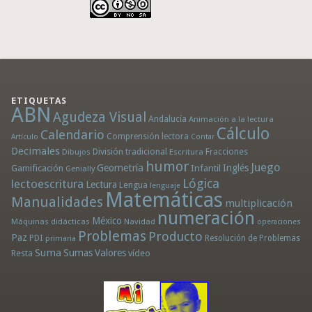
ETIQUETAS
ABN
Agudeza Visual
Andalucía
Animación a la lectura
Cálculo
Calendario
Comprensión lectora
Artículo
Contar
Decimales
División tradicional
Fracciones
Dibujos
Escritura
humor
Juego
Geometría
Infantil
Inglés
Gamificación
Genially
Lógica
lectoescritura
Lectura
Lengua
lenguaje
Matemáticas
Manualidades
multiplicación
numeración
México
Máquinas didácticas
Navidad
operaciones
Problemas
Producto
Paz
PDI
Resolución de Problemas
primaria
Suma
Sumas
Valores
Resta
vídeo