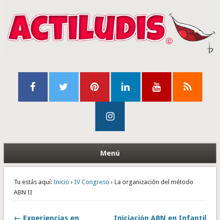
Menú
Tu estás aquí:
Inicio
›
IV Congreso
› La organización del método
ABN II
← Experiencias en
Iniciación ABN en Infantil