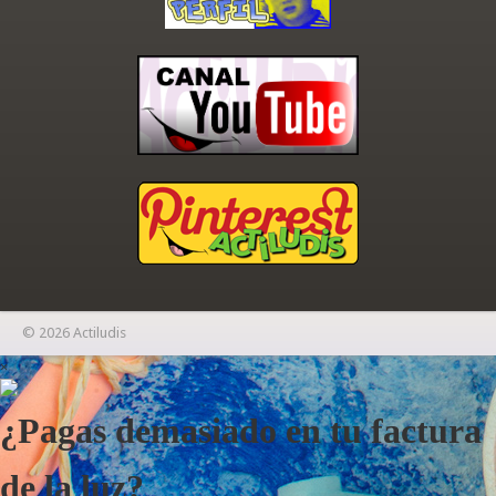
© 2026 Actiludis
×
¿Pagas demasiado en tu factura
de la luz?