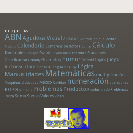
ETIQUETAS
ABN
Agudeza Visual
Andalucía
Animación a la lectura
Cálculo
Calendario
Comprensión lectora
Artículo
Contar
Decimales
División tradicional
Fracciones
Dibujos
Escritura
humor
Juego
Geometría
Infantil
Inglés
Gamificación
Genially
Lógica
lectoescritura
Lectura
Lengua
lenguaje
Matemáticas
Manualidades
multiplicación
numeración
México
Máquinas didácticas
Navidad
operaciones
Problemas
Producto
Paz
PDI
Resolución de Problemas
primaria
Suma
Sumas
Valores
Resta
vídeo