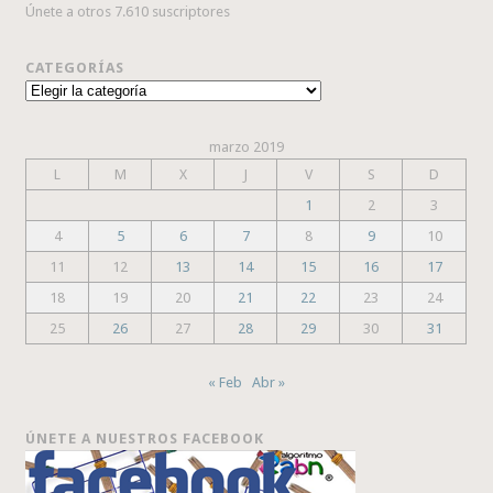
Únete a otros 7.610 suscriptores
CATEGORÍAS
Categorías
marzo 2019
L
M
X
J
V
S
D
1
2
3
4
5
6
7
8
9
10
11
12
13
14
15
16
17
18
19
20
21
22
23
24
25
26
27
28
29
30
31
« Feb
Abr »
ÚNETE A NUESTROS FACEBOOK