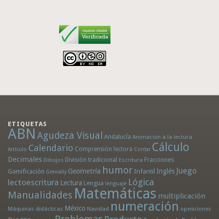
ETIQUETAS
ABN
Agudeza Visual
Andalucía
Animación a la lectura
Cálculo
Calendario
Comprensión lectora
Artículo
Contar
Decimales
División tradicional
Fracciones
Dibujos
Escritura
humor
Juego
Geometría
Infantil
Inglés
Gamificación
Genially
Lógica
lectoescritura
Lectura
Lengua
lenguaje
Matemáticas
Manualidades
multiplicación
numeración
México
Máquinas didácticas
Navidad
operaciones