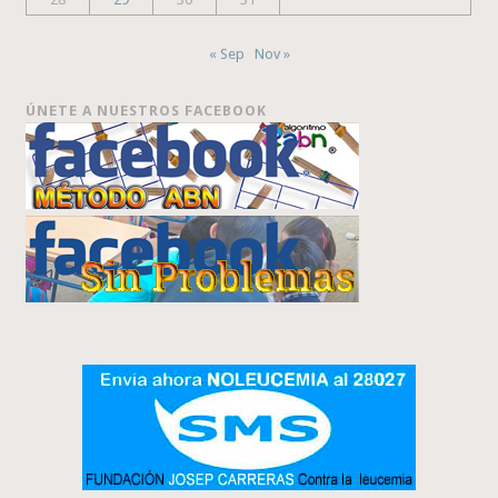
« Sep
Nov »
ÚNETE A NUESTROS FACEBOOK