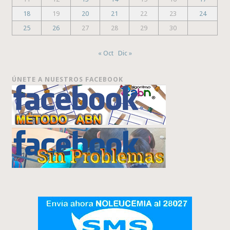
18
19
20
21
22
23
24
25
26
27
28
29
30
« Oct
Dic »
ÚNETE A NUESTROS FACEBOOK