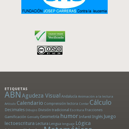
ETIQUETAS
ABN
Agudeza Visual
Andalucía
Animación a la lectura
Cálculo
Calendario
Comprensión lectora
Artículo
Contar
Decimales
División tradicional
Fracciones
Dibujos
Escritura
humor
Juego
Geometría
Infantil
Inglés
Gamificación
Genially
Lógica
lectoescritura
Lectura
Lengua
lenguaje