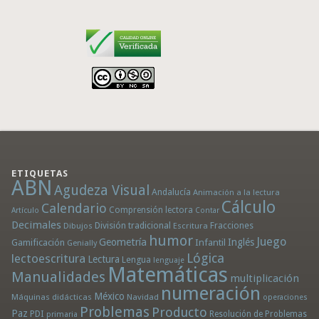
ETIQUETAS
ABN
Agudeza Visual
Andalucía
Animación a la lectura
Cálculo
Calendario
Comprensión lectora
Artículo
Contar
Decimales
División tradicional
Fracciones
Dibujos
Escritura
humor
Juego
Geometría
Infantil
Inglés
Gamificación
Genially
Lógica
lectoescritura
Lectura
Lengua
lenguaje
Matemáticas
Manualidades
multiplicación
numeración
México
Máquinas didácticas
Navidad
operaciones
Problemas
Producto
Paz
PDI
Resolución de Problemas
primaria