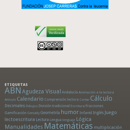
ETIQUETAS
ABN
Agudeza Visual
Andalucía
Animación a la lectura
Cálculo
Calendario
Comprensión lectora
Artículo
Contar
Decimales
División tradicional
Fracciones
Dibujos
Escritura
humor
Juego
Geometría
Infantil
Inglés
Gamificación
Genially
Lógica
lectoescritura
Lectura
Lengua
lenguaje
Matemáticas
Manualidades
multiplicación