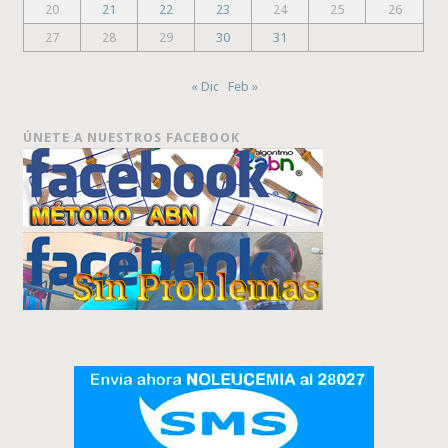
20
21
22
23
24
25
26
27
28
29
30
31
« Dic
Feb »
ÚNETE A NUESTROS FACEBOOK