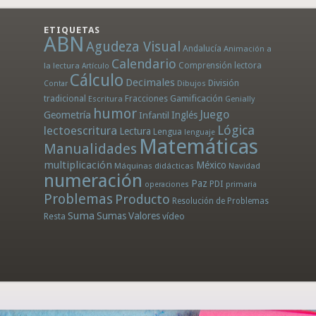
ETIQUETAS
ABN
Agudeza Visual
Andalucía
Animación a
Calendario
la lectura
Comprensión lectora
Artículo
Cálculo
Decimales
División
Dibujos
Contar
tradicional
Fracciones
Gamificación
Escritura
Genially
humor
Juego
Geometría
Infantil
Inglés
Lógica
lectoescritura
Lectura
Lengua
lenguaje
Matemáticas
Manualidades
multiplicación
México
Máquinas didácticas
Navidad
numeración
Paz
PDI
operaciones
primaria
Problemas
Producto
Resolución de Problemas
Suma
Sumas
Valores
Resta
vídeo