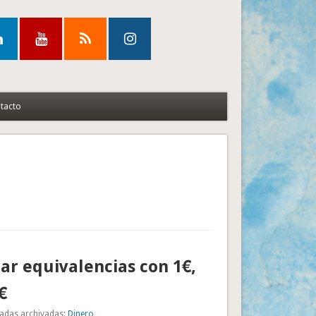
tacto
car equivalencias con 1€,
€
adas archivadas:
Dinero