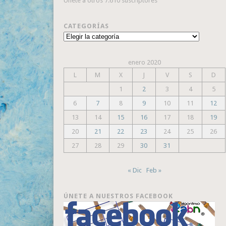
Únete a otros 7.610 suscriptores
CATEGORÍAS
Categorías
enero 2020
L
M
X
J
V
S
D
1
2
3
4
5
6
7
8
9
10
11
12
13
14
15
16
17
18
19
20
21
22
23
24
25
26
27
28
29
30
31
« Dic
Feb »
ÚNETE A NUESTROS FACEBOOK