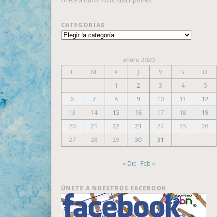
Únete a otros 7.610 suscriptores
CATEGORÍAS
Categorías
enero 2020
L
M
X
J
V
S
D
1
2
3
4
5
6
7
8
9
10
11
12
13
14
15
16
17
18
19
20
21
22
23
24
25
26
27
28
29
30
31
« Dic
Feb »
ÚNETE A NUESTROS FACEBOOK