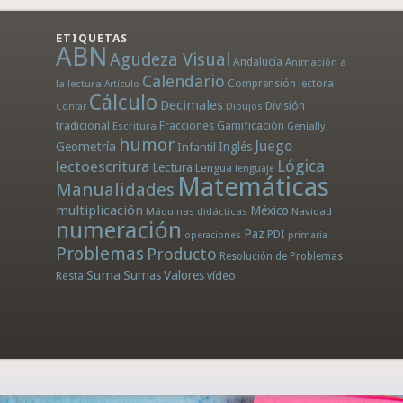
ETIQUETAS
ABN
Agudeza Visual
Andalucía
Animación a
Calendario
la lectura
Comprensión lectora
Artículo
Cálculo
Decimales
División
Dibujos
Contar
tradicional
Fracciones
Gamificación
Escritura
Genially
humor
Juego
Geometría
Infantil
Inglés
Lógica
lectoescritura
Lectura
Lengua
lenguaje
Matemáticas
Manualidades
multiplicación
México
Máquinas didácticas
Navidad
numeración
Paz
PDI
operaciones
primaria
Problemas
Producto
Resolución de Problemas
Suma
Sumas
Valores
Resta
vídeo