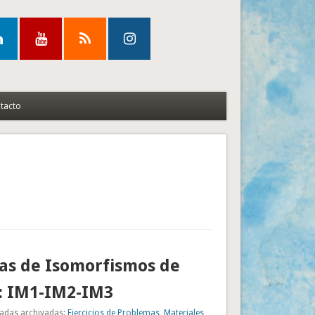
tacto
as de Isomorfismos de
: IM1-IM2-IM3
adas archivadas:
Ejercicios de Problemas
,
Materiales