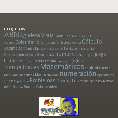
ETIQUETAS
ABN
Agudeza Visual
Andalucía
Animación a la lectura
Cálculo
Calendario
Comprensión lectora
Artículo
Contar
Decimales
División tradicional
Fracciones
Dibujos
Escritura
humor
Juego
Geometría
Infantil
Inglés
Gamificación
Genially
Lógica
lectoescritura
Lectura
Lengua
lenguaje
Matemáticas
Manualidades
multiplicación
numeración
México
Máquinas didácticas
Navidad
operaciones
Problemas
Producto
Paz
PDI
Resolución de Problemas
primaria
Suma
Sumas
Valores
Resta
vídeo