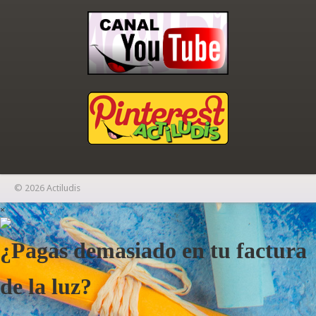
© 2026 Actiludis
×
¿Pagas demasiado en tu factura
de la luz?