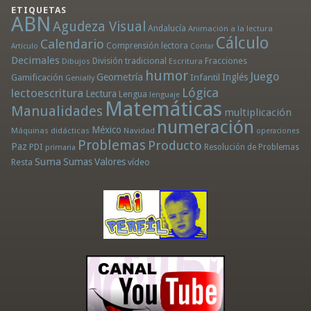
ETIQUETAS
ABN
Agudeza Visual
Andalucía
Animación a la lectura
Cálculo
Calendario
Comprensión lectora
Artículo
Contar
Decimales
División tradicional
Fracciones
Dibujos
Escritura
humor
Juego
Geometría
Infantil
Inglés
Gamificación
Genially
Lógica
lectoescritura
Lectura
Lengua
lenguaje
Matemáticas
Manualidades
multiplicación
numeración
México
Máquinas didácticas
Navidad
operaciones
Problemas
Producto
Paz
PDI
Resolución de Problemas
primaria
Suma
Sumas
Valores
Resta
vídeo